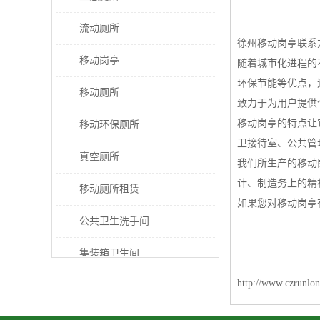
流动厕所
徐州移动岗亭联系
移动岗亭
随着城市化进程的
环保节能等优点，
移动厕所
致力于为用户提供
移动岗亭的特点让
移动环保厕所
卫接待室、公共管
真空厕所
我们所生产的移动
计、制造务上的精
移动厕所租赁
如果您对移动岗亭
公共卫生洗手间
集装箱卫生间
http://www.czrunlon
太阳能厕所
垃圾分类房