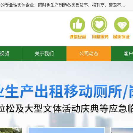
常州润隆环保科技有限公司是长期从事各类生态移动公厕制造的专业性实体企业，同时也生产制造各类售货亭、报刊亭、警卫亭等，我公司将尽全力为各用户在设计、制造、服务上提供快捷满意的全程服务，本公司愿与各用户携手共创辉煌业绩。主要产品：移动厕所;、生态厕所、 环保厕所、 流动厕所、商亭、岗亭、活动板房、移动厕所租赁等；
视频
关于我们
公司动态
客