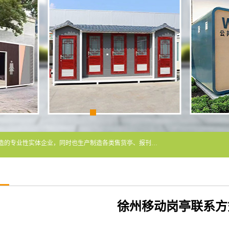
常州润隆环保科技有限公司是长期从事各类生态移动公厕制造的专业性实体企业，同时也生产制造各类售货亭、报刊亭、警卫亭等，我公司将尽全力为各用户在设计、制造、服务上提供快捷满意的全程服务，本公司愿与各用户携手共创辉煌业绩。主要产品：移动厕所;、生态厕所、 环保厕所、 流动厕所、商亭、岗亭、活动板房、移动厕所租赁等；
徐州移动岗亭联系方