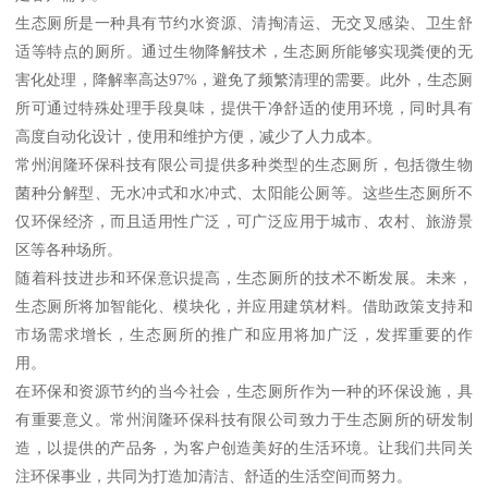
生态厕所是一种具有节约水资源、清掏清运、无交叉感染、卫生舒
适等特点的厕所。通过生物降解技术，生态厕所能够实现粪便的无
害化处理，降解率高达97%，避免了频繁清理的需要。此外，生态厕
所可通过特殊处理手段臭味，提供干净舒适的使用环境，同时具有
高度自动化设计，使用和维护方便，减少了人力成本。
常州润隆环保科技有限公司提供多种类型的生态厕所，包括微生物
菌种分解型、无水冲式和水冲式、太阳能公厕等。这些生态厕所不
仅环保经济，而且适用性广泛，可广泛应用于城市、农村、旅游景
区等各种场所。
随着科技进步和环保意识提高，生态厕所的技术不断发展。未来，
生态厕所将加智能化、模块化，并应用建筑材料。借助政策支持和
市场需求增长，生态厕所的推广和应用将加广泛，发挥重要的作
用。
在环保和资源节约的当今社会，生态厕所作为一种的环保设施，具
有重要意义。常州润隆环保科技有限公司致力于生态厕所的研发制
造，以提供的产品务，为客户创造美好的生活环境。让我们共同关
注环保事业，共同为打造加清洁、舒适的生活空间而努力。