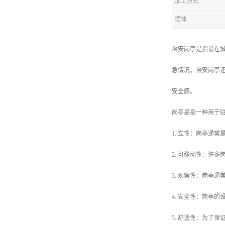
加工方式
墙体
拖车厕所
防腐木厕所
治安岗亭是指设在
岗亭
急情况。治安岗亭
安全感。
岗亭是指一种用于
1. 立性：岗亭通
2. 可移动性：许
3. 观察性：岗亭
4. 安全性：岗亭
5. 舒适性：为了