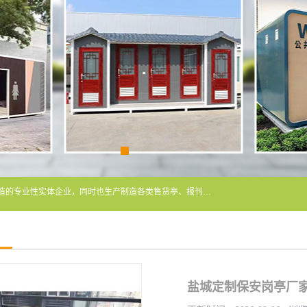
常州润隆环保科技有限公司是长期从事各类生态移动公厕制造的专业性实体企业，同时也生产制造各类售货亭、报刊亭、警卫亭等，我公司将尽全力为各用户在设计、制造、服务上提供快捷满意的全程服务，本公司愿与各用户携手共创辉煌业绩。主要产品：移动厕所;、生态厕所、 环保厕所、 流动厕所、商亭、岗亭、活动板房、移动厕所租赁等；
盐城定制保安岗亭厂