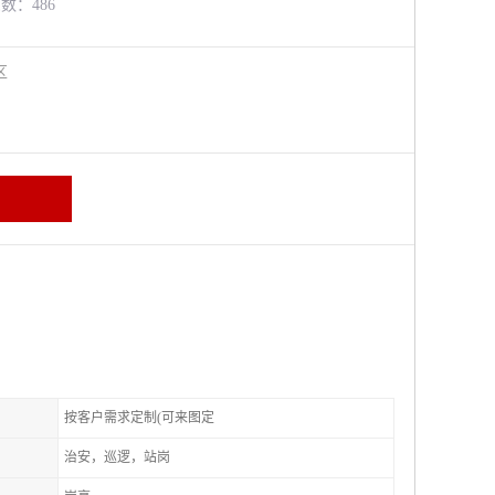
览数：486
进区
按客户需求定制(可来图定
治安，巡逻，站岗