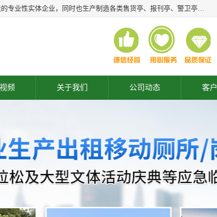
常州润隆环保科技有限公司是长期从事各类生态移动公厕制造的专业性实体企业，同时也生产制造各类售货亭、报刊亭、警卫亭等，我公司将尽全力为各用户在设计、制造、服务上提供快捷满意的全程服务，本公司愿与各用户携手共创辉煌业绩。主要产品：移动厕所;、生态厕所、 环保厕所、 流动厕所、商亭、岗亭、活动板房、移动厕所租赁等；
视频
关于我们
公司动态
客