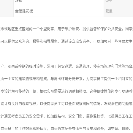
焊接
类型
金厘雕花板
载重
城市或地区重点区域的一个小型岗亭，用于维护治安、提供监督和保护公共安全。岗亭
还可以提供公众咨询、报警和指导服务。通过设立治安岗亭，可以加强对一些容易发生
驻守、观察或控制的临时设施，常用于保安巡逻、交通管理、停车场管理和门禁等场合
常是由一个立的建筑物或结构组成，与周围环境分离开来，为岗亭员工提供一个相对立
多岗亭设计为可移动的，便于根据实际需要进行调整和移动。这种便捷性使岗亭可以随
通常设计有良好的观察视野，以便岗亭员工可以全面观察周围的情况，发现潜在的问题
的设计通常考虑员工的安全需求，如加固结构、安全门窗、摄像监控等，以提供员工在
保证岗亭员工的工作效率和舒适度，岗亭通常配备有适当的设施和设备，如空调、供暖