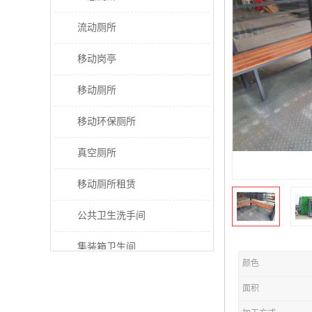
流动厕所
移动岗亭
移动厕所
移动环保厕所
真空厕所
移动厕所租赁
公共卫生洗手间
集装箱卫生间
颜色
太阳能厕所
面积
垃圾分类房