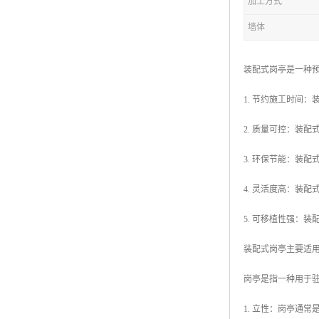
加工方式
墙体
拖车厕所
防腐木厕所
装配式岗亭是一种
岗亭
1. 节约施工时间
2. 质量可控：装
3. 环保节能：装
4. 灵活度高：装
5. 可移植性强：
装配式岗亭主要适
岗亭是指一种用于
1. 立性：岗亭通