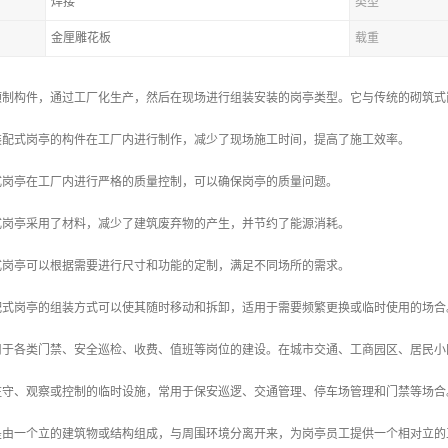
焊接
类型
金厘雕花板
载重
预制构件，通过工厂化生产，然后在现场进行组装安装的岗亭类型。它与传统的砌筑式
：装配式岗亭的构件在工厂内进行制作，减少了现场施工时间，提高了施工效率。
配式岗亭在工厂内进行严格的质量控制，可以确保岗亭的质量问题。
配式岗亭采用了材料，减少了建筑废弃物的产生，并节约了能源消耗。
配式岗亭可以根据需要进行尺寸和功能的定制，满足不同场所的需求。
装配式岗亭的组装方式可以使其随时移动和拆卸，适用于需要频繁更换或临时使用的场合
用于各类门禁、安全巡检、收费、值班等岗位的建设。在城市交通、工商园区、居民小
驻守、观察或控制的临时设施，常用于保安巡逻、交通管理、停车场管理和门禁等场合
常是由一个立的建筑物或结构组成，与周围环境分离开来，为岗亭员工提供一个相对立