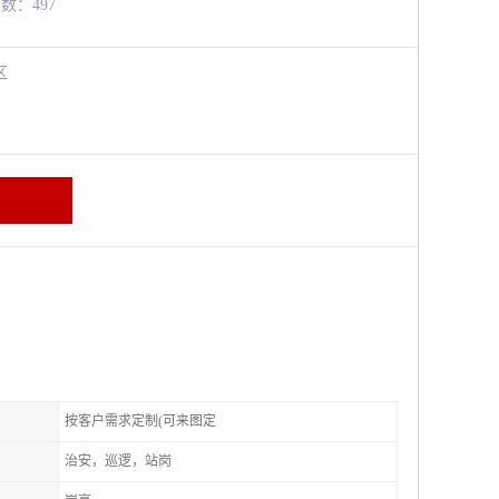
览数：497
进区
按客户需求定制(可来图定
治安，巡逻，站岗