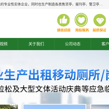
常州润隆环保科技有限公司是长期从事各类生态移动公厕制造的专业性实体企业，同时也生产制造各类售货亭、报刊亭、警卫亭等，我公司将尽全力为各用户在设计、制造、服务上提供快捷满意的全程服务，本公司愿与各用户携手共创辉煌业绩。主要产品：移动厕所;、生态厕所、 环保厕所、 流动厕所、商亭、岗亭、活动板房、移动厕所租赁等；
视频
关于我们
公司动态
客