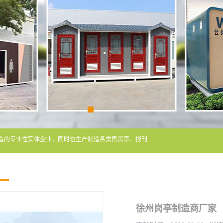
常州润隆环保科技有限公司是长期从事各类生态移动公厕制造的专业性实体企业，同时也生产制造各类售货亭、报刊亭、警卫亭等，我公司将尽全力为各用户在设计、制造、服务上提供快捷满意的全程服务，本公司愿与各用户携手共创辉煌业绩。主要产品：移动厕所;、生态厕所、 环保厕所、 流动厕所、商亭、岗亭、活动板房、移动厕所租赁等；
徐州岗亭制造商厂家