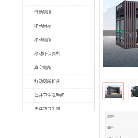
流动厕所
移动岗亭
移动厕所
移动环保厕所
真空厕所
移动厕所租赁
公共卫生洗手间
集装箱卫生间
颜色
太阳能厕所
面积
垃圾分类房