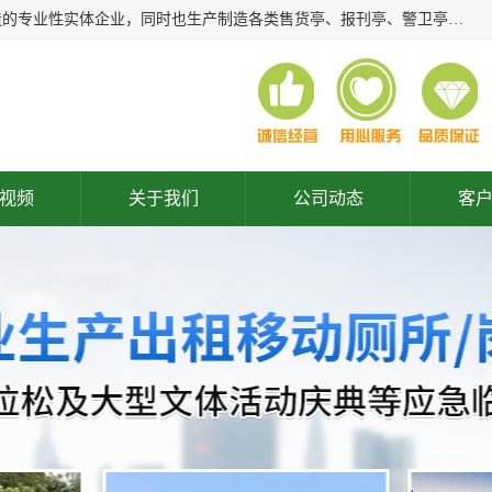
常州润隆环保科技有限公司是长期从事各类生态移动公厕制造的专业性实体企业，同时也生产制造各类售货亭、报刊亭、警卫亭等，我公司将尽全力为各用户在设计、制造、服务上提供快捷满意的全程服务，本公司愿与各用户携手共创辉煌业绩。主要产品：移动厕所;、生态厕所、 环保厕所、 流动厕所、商亭、岗亭、活动板房、移动厕所租赁等；
视频
关于我们
公司动态
客