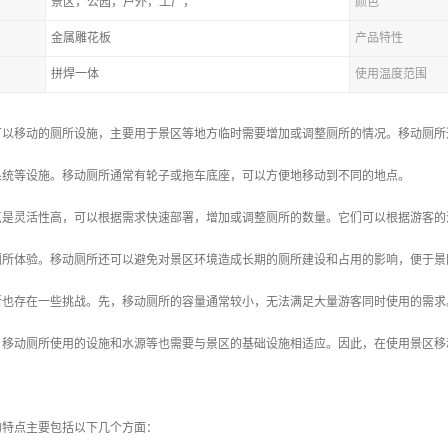
景区，公园，户外，工厂，
颜色
金属雕花板
产品特性
拼焊一体
使用温度范围
可以移动的厕所设施，主要用于景区等地方临时需要增加或调整厕所的情况。移动厕所
系统等设施。移动厕所通常有轮子或拖车底座，可以方便地移动到不同的地点。
点是灵活性高，可以根据需求快速部署，增加或调整厕所的数量。它们可以根据游客的
厕所体验。移动厕所还可以避免对景区环境造成长期的厕所建设和占用的影响，便于景
所也存在一些挑战。先，移动厕所的容量通常较小，无法满足大量游客同时使用的需求
，移动厕所使用的设施和水源等也需要与景区的基础设施相适应。因此，在使用景区移
的特点主要包括以下几个方面：