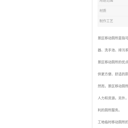
用途范围
材质
拖车厕所
制作工艺
防腐木厕所
岗亭
景区移动厕所是指
器、洗手池、排污
景区移动厕所的优
供更方便、舒适的
然而，景区移动厕
人力和资源。另外
利的厕所服务。
工地临时移动厕所