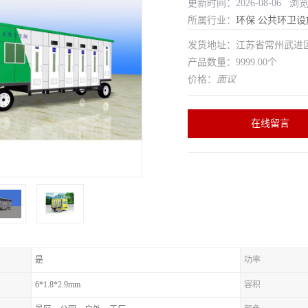
更新时间：2026-08-06 浏
所属行业：
环保
公共环卫设
发货地址：江苏省常州武
产品数量：9999.00个
价格：
面议
在线留言
是
功率
6*1.8*2.9mm
容积