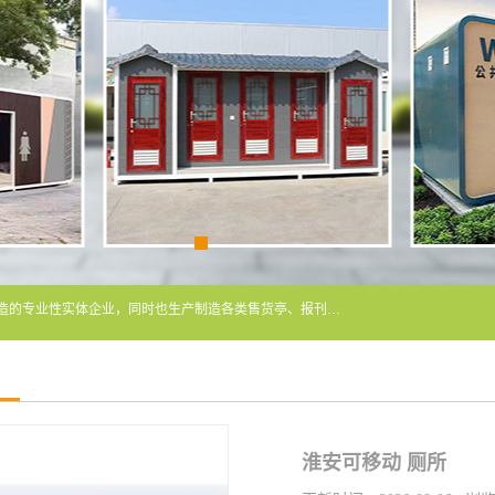
常州润隆环保科技有限公司是长期从事各类生态移动公厕制造的专业性实体企业，同时也生产制造各类售货亭、报刊亭、警卫亭等，我公司将尽全力为各用户在设计、制造、服务上提供快捷满意的全程服务，本公司愿与各用户携手共创辉煌业绩。主要产品：移动厕所;、生态厕所、 环保厕所、 流动厕所、商亭、岗亭、活动板房、移动厕所租赁等；
淮安可移动 厕所