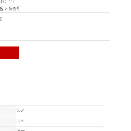
览数：447
施
环保厕所
进区
50W
17m³