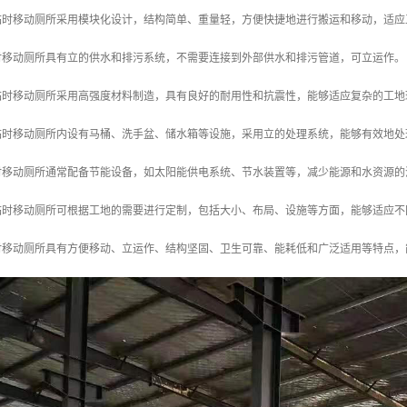
地临时移动厕所采用模块化设计，结构简单、重量轻，方便快捷地进行搬运和移动，适
临时移动厕所具有立的供水和排污系统，不需要连接到外部供水和排污管道，可立运作。
地临时移动厕所采用高强度材料制造，具有良好的耐用性和抗震性，能够适应复杂的工地
地临时移动厕所内设有马桶、洗手盆、储水箱等设施，采用立的处理系统，能够有效地
临时移动厕所通常配备节能设备，如太阳能供电系统、节水装置等，减少能源和水资源的
地临时移动厕所可根据工地的需要进行定制，包括大小、布局、设施等方面，能够适应
时移动厕所具有方便移动、立运作、结构坚固、卫生可靠、能耗低和广泛适用等特点，