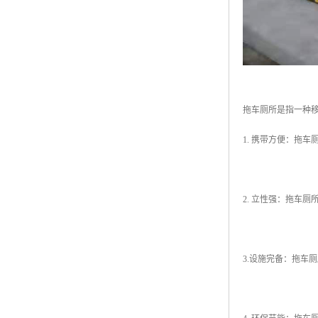
拖车厕所是指一种
1. 携带方便：拖
2. 立性强：拖车
3.设施完备：拖车