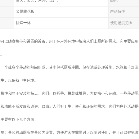
景区，公园，户外，工厂，
颜色
金属雕花板
产品特性
拼焊一体
使用温度范围
种可以随身携带和设置的设备，用于在户外环境中解决人们上厕所的需求。它主要应用
施。
由一个或多个移动的隔间组成，其中包括厕所座圈、储存池或处理设施、水箱和手部洗
滋生，以保持卫生环境。
便携性和易于安装的特点。它们可以折叠、拼装或堆叠，方便携带和运输。一些移动厕
计和功能不断发展和改进，以满足人们对卫生、便利和环保的需求。它们为户外活动提
用主要有以下几个方面：
生设施：景区移动厕所在景区内设置，方便游客在需要时可以随时使用，并且可以避免