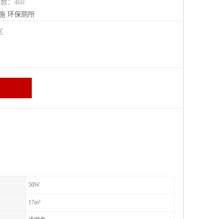
览数：460
施
环保厕所
进区
50W
17m³