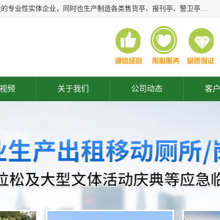
常州润隆环保科技有限公司是长期从事各类生态移动公厕制造的专业性实体企业，同时也生产制造各类售货亭、报刊亭、警卫亭等，我公司将尽全力为各用户在设计、制造、服务上提供快捷满意的全程服务，本公司愿与各用户携手共创辉煌业绩。主要产品：移动厕所;、生态厕所、 环保厕所、 流动厕所、商亭、岗亭、活动板房、移动厕所租赁等；
视频
关于我们
公司动态
客