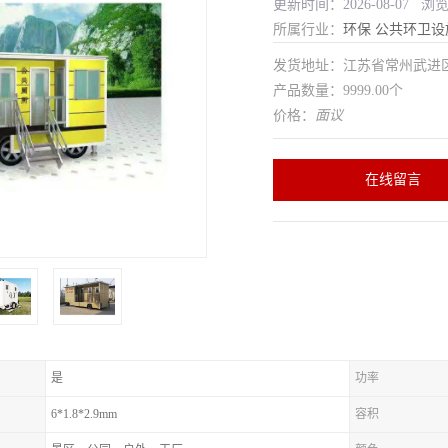
更新时间：2026-08-07 浏
所属行业：
环保
公共环卫设
发货地址：江苏省常州武
产品数量：9999.00个
价格：
面议
在线留言
是
功率
6*1.8*2.9mm
容积