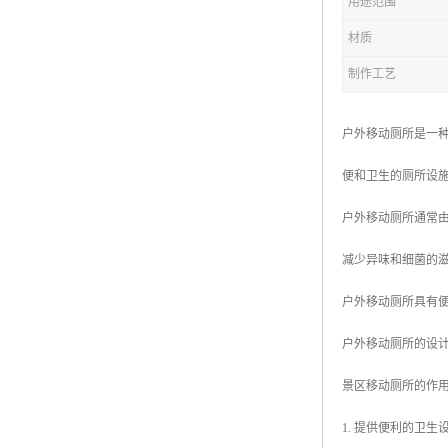
用途范围
材质
拖车厕所
制作工艺
防腐木厕所
岗亭
户外移动厕所是一
便和卫生的厕所设
户外移动厕所通常
减少异味和细菌的
户外移动厕所具有
户外移动厕所的设
景区移动厕所的作
1. 提供便利的卫