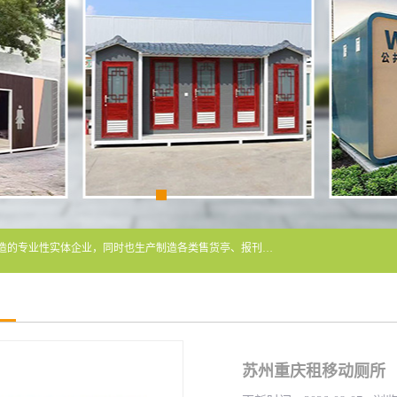
常州润隆环保科技有限公司是长期从事各类生态移动公厕制造的专业性实体企业，同时也生产制造各类售货亭、报刊亭、警卫亭等，我公司将尽全力为各用户在设计、制造、服务上提供快捷满意的全程服务，本公司愿与各用户携手共创辉煌业绩。主要产品：移动厕所;、生态厕所、 环保厕所、 流动厕所、商亭、岗亭、活动板房、移动厕所租赁等；
苏州重庆租移动厕所