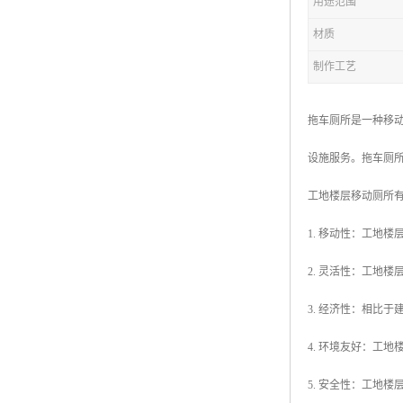
用途范围
材质
拖车厕所
制作工艺
防腐木厕所
岗亭
拖车厕所是一种移
设施服务。拖车厕
工地楼层移动厕所
1. 移动性：工地
2. 灵活性：工地
3. 经济性：相比
4. 环境友好：工
5. 安全性：工地