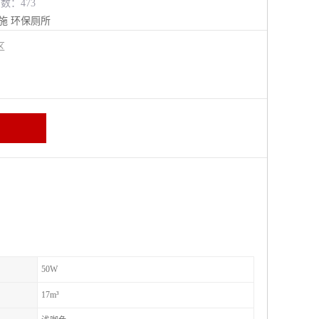
览数：473
施
环保厕所
进区
50W
17m³