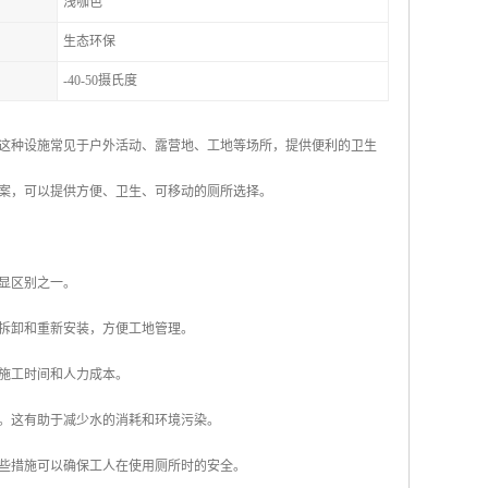
浅咖色
生态环保
-40-50摄氏度
这种设施常见于户外活动、露营地、工地等场所，提供便利的卫生
案，可以提供方便、卫生、可移动的厕所选择。
明显区别之一。
行拆卸和重新安装，方便工地管理。
了施工时间和人力成本。
备。这有助于减少水的消耗和环境污染。
这些措施可以确保工人在使用厕所时的安全。