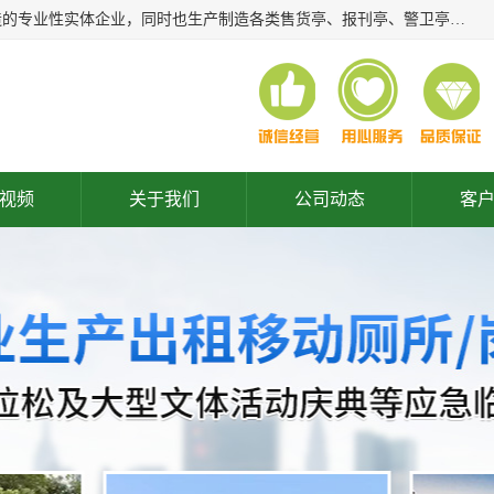
常州润隆环保科技有限公司是长期从事各类生态移动公厕制造的专业性实体企业，同时也生产制造各类售货亭、报刊亭、警卫亭等，我公司将尽全力为各用户在设计、制造、服务上提供快捷满意的全程服务，本公司愿与各用户携手共创辉煌业绩。主要产品：移动厕所;、生态厕所、 环保厕所、 流动厕所、商亭、岗亭、活动板房、移动厕所租赁等；
视频
关于我们
公司动态
客