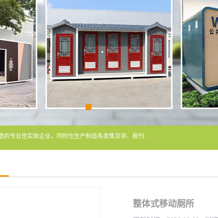
常州润隆环保科技有限公司是长期从事各类生态移动公厕制造的专业性实体企业，同时也生产制造各类售货亭、报刊亭、警卫亭等，我公司将尽全力为各用户在设计、制造、服务上提供快捷满意的全程服务，本公司愿与各用户携手共创辉煌业绩。主要产品：移动厕所;、生态厕所、 环保厕所、 流动厕所、商亭、岗亭、活动板房、移动厕所租赁等；
整体式移动厕所