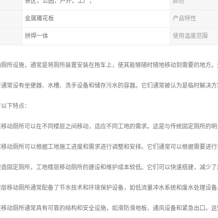
景区，公园，户外，工厂，
颜色
金属雕花板
产品特性
拼焊一体
使用温度范围
动厕所设施，通常是将厕所装置安装在拖车上，使其能够随时随地移动到需要的地方。
所通常设有坐便器、水槽、洗手设备和储存污水的容器。它们通常被认为是临时解决方
有以下特点：
楼层移动厕所可以在不同楼层之间移动，适应不同工地的需求。这是与传统固定厕所的
楼层移动厕所可以根据工地施工进度和需求进行调整和安排。它们通常可以根据需要进
于建造固定厕所，工地楼层移动厕所的建设和维护成本较低。它们可以快速搭建，减少
地楼层移动厕所通常配备了节水技术和环境保护设备，如低流量冲水系统和废水处理设
楼层移动厕所通常具有可靠的结构和安全设施，如滑防滑地板、通风设备和紧急出口。