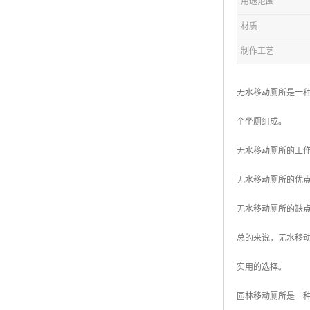
用途范围
材质
拖车厕所
制作工艺
防腐木厕所
岗亭
无水移动厕所是一
个坐厕组成。
无水移动厕所的工
无水移动厕所的优
无水移动厕所的缺
总的来说，无水移
实用的选择。
园林移动厕所是一