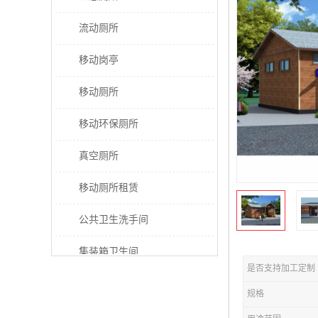
流动厕所
移动岗亭
移动厕所
移动环保厕所
真空厕所
移动厕所租赁
公共卫生洗手间
集装箱卫生间
是否支持加工定制
太阳能厕所
规格
垃圾分类房