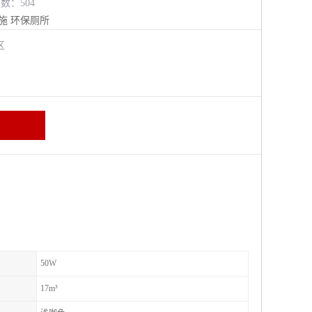
览数：504
施
环保厕所
进区
50W
17m³