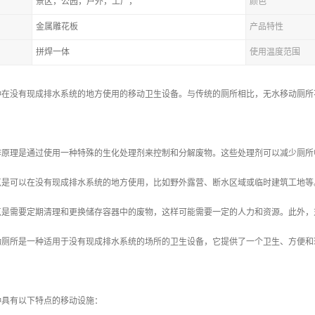
景区，公园，户外，工厂，
颜色
金属雕花板
产品特性
拼焊一体
使用温度范围
种在没有现成排水系统的地方使用的移动卫生设备。与传统的厕所相比，无水移动厕所
作原理是通过使用一种特殊的生化处理剂来控制和分解废物。这些处理剂可以减少厕所
点是可以在没有现成排水系统的地方使用，比如野外露营、断水区域或临时建筑工地等
点是需要定期清理和更换储存容器中的废物，这样可能需要一定的人力和资源。此外，
动厕所是一种适用于没有现成排水系统的场所的卫生设备，它提供了一个卫生、方便和
种具有以下特点的移动设施：