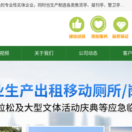
常州润隆环保科技有限公司是长期从事各类生态移动公厕制造的专业性实体企业，同时也生产制造各类售货亭、报刊亭、警卫亭等，我公司将尽全力为各用户在设计、制造、服务上提供快捷满意的全程服务，本公司愿与各用户携手共创辉煌业绩。主要产品：移动厕所;、生态厕所、 环保厕所、 流动厕所、商亭、岗亭、活动板房、移动厕所租赁等；
视频
关于我们
公司动态
客