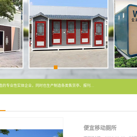
常州润隆环保科技有限公司是长期从事各类生态移动公厕制造的专业性实体企业，同时也生产制造各类售货亭、报刊亭、警卫亭等，我公司将尽全力为各用户在设计、制造、服务上提供快捷满意的全程服务，本公司愿与各用户携手共创辉煌业绩。主要产品：移动厕所;、生态厕所、 环保厕所、 流动厕所、商亭、岗亭、活动板房、移动厕所租赁等；
便宜移动厕所