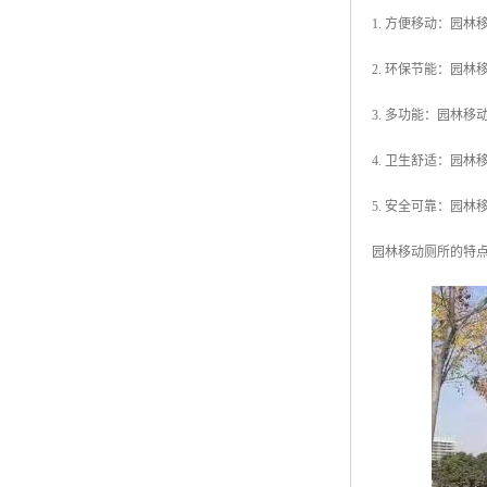
1. 方便移动：园
2. 环保节能：园
3. 多功能：园林
4. 卫生舒适：园
5. 安全可靠：园
园林移动厕所的特