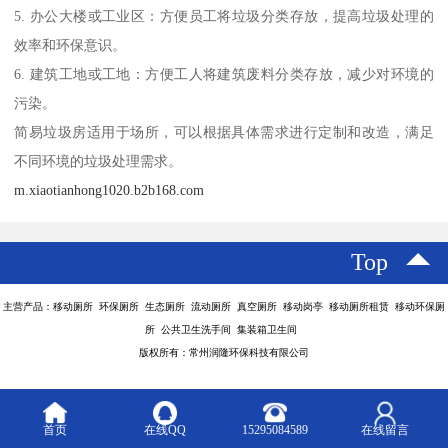
5. 办公大楼或工业区：方便员工将垃圾分类存放，提高垃圾处理的
效率和环保意识。
6. 建筑工地或工地：方便工人将建筑废料分类存放，减少对环境的
污染。
简易垃圾房适用于场所，可以根据具体需求进行定制和改造，满足
不同环境的垃圾处理需求。
m.xiaotianhong1020.b2b168.com
Top
主营产品：移动厕所 环保厕所 生态厕所 流动厕所 真空厕所 移动岗亭 移动厕所租赁 移动环保厕
所 公共卫生洗手间 集装箱卫生间
版权所有：常州润隆环保科技有限公司
首页
在线QQ
15295084589
在线留言