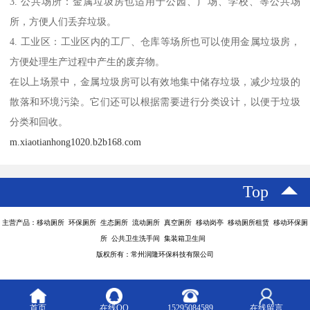
3. 公共场所：金属垃圾房也适用于公园、广场、学校、等公共场
所，方便人们丢弃垃圾。
4. 工业区：工业区内的工厂、仓库等场所也可以使用金属垃圾房，
方便处理生产过程中产生的废弃物。
在以上场景中，金属垃圾房可以有效地集中储存垃圾，减少垃圾的
散落和环境污染。它们还可以根据需要进行分类设计，以便于垃圾
分类和回收。
m.xiaotianhong1020.b2b168.com
Top
主营产品：移动厕所 环保厕所 生态厕所 流动厕所 真空厕所 移动岗亭 移动厕所租赁 移动环保厕
所 公共卫生洗手间 集装箱卫生间
版权所有：常州润隆环保科技有限公司
首页
在线QQ
15295084589
在线留言