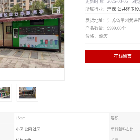
更新时间：2026-08-06 浏
所属行业：
环保
公共环卫设
发货地址：江苏省常州武
产品数量：9999.00个
价格：
面议
在线留言
15mm
容积
小区 公园 社区
塑料新料占比