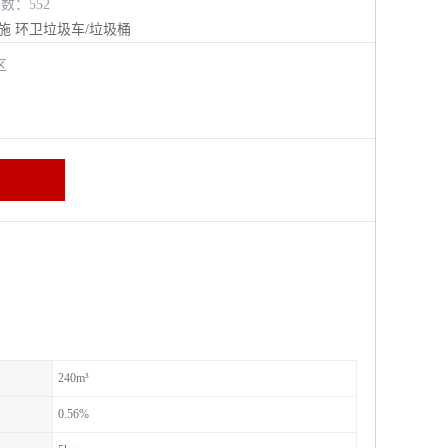
览数：552
施
环卫垃圾车/垃圾桶
进区
240m³
0.56%