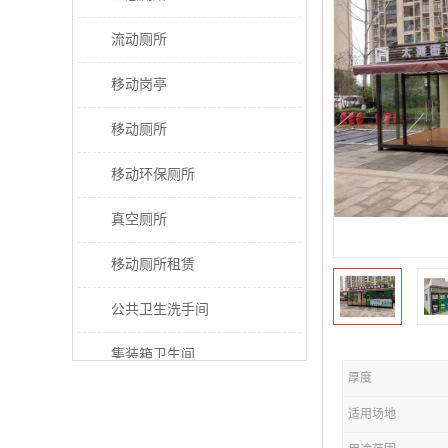
流动厕所
移动岗亭
移动厕所
移动环保厕所
真空厕所
移动厕所租赁
公共卫生洗手间
集装箱卫生间
厚度
太阳能厕所
适用场地
垃圾分类房