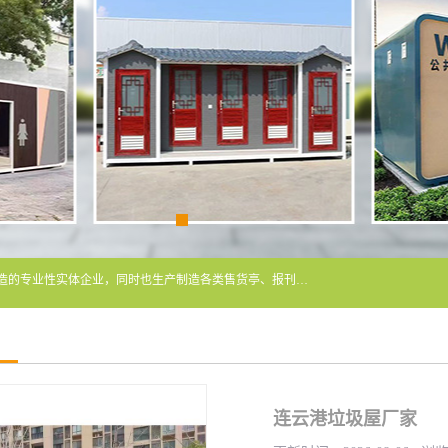
常州润隆环保科技有限公司是长期从事各类生态移动公厕制造的专业性实体企业，同时也生产制造各类售货亭、报刊亭、警卫亭等，我公司将尽全力为各用户在设计、制造、服务上提供快捷满意的全程服务，本公司愿与各用户携手共创辉煌业绩。主要产品：移动厕所;、生态厕所、 环保厕所、 流动厕所、商亭、岗亭、活动板房、移动厕所租赁等；
连云港垃圾屋厂家