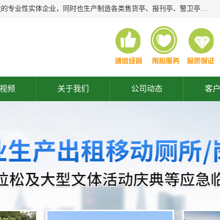
常州润隆环保科技有限公司是长期从事各类生态移动公厕制造的专业性实体企业，同时也生产制造各类售货亭、报刊亭、警卫亭等，我公司将尽全力为各用户在设计、制造、服务上提供快捷满意的全程服务，本公司愿与各用户携手共创辉煌业绩。主要产品：移动厕所;、生态厕所、 环保厕所、 流动厕所、商亭、岗亭、活动板房、移动厕所租赁等；
视频
关于我们
公司动态
客