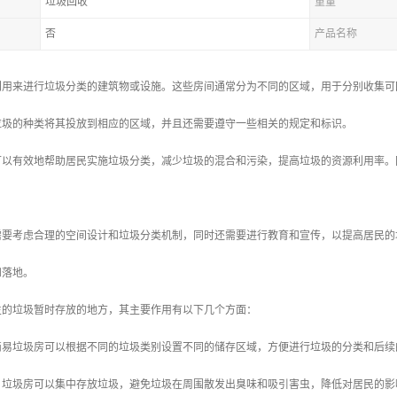
垃圾回收
重量
否
产品名称
门用来进行垃圾分类的建筑物或设施。这些房间通常分为不同的区域，用于分别收集可
垃圾的种类将其投放到相应的区域，并且还需要遵守一些相关的规定和标识。
可以有效地帮助居民实施垃圾分类，减少垃圾的混合和污染，提高垃圾的资源利用率。
。
需要考虑合理的空间设计和垃圾分类机制，同时还需要进行教育和宣传，以提高居民的
和落地。
生的垃圾暂时存放的地方，其主要作用有以下几个方面：
：简易垃圾房可以根据不同的垃圾类别设置不同的储存区域，方便进行垃圾的分类和后
延：垃圾房可以集中存放垃圾，避免垃圾在周围散发出臭味和吸引害虫，降低对居民的