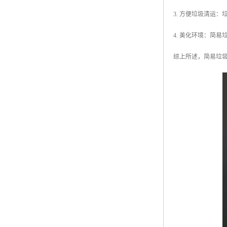
3. 方便垃圾清运
4. 美化环境：简
综上所述，简易垃