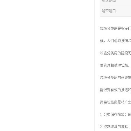
用途范围
是否进口
拖车厕所
防腐木厕所
垃圾分类房是指专
岗亭
候，人们必须按照
垃圾分类房的建设
便管理和处理垃圾
垃圾分类房的建设
能得到有效的推进
简易垃圾房是将产
1. 分类储存垃圾
2. 控制垃圾的蔓