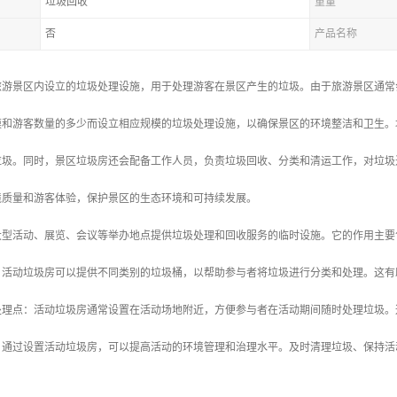
垃圾回收
重量
否
产品名称
旅游景区内设立的垃圾处理设施，用于处理游客在景区产生的垃圾。由于旅游景区通常
模和游客数量的多少而设立相应规模的垃圾处理设施，以确保景区的环境整洁和卫生。
垃圾。同时，景区垃圾房还会配备工作人员，负责垃圾回收、分类和清运工作，对垃圾
境质量和游客体验，保护景区的生态环境和可持续发展。
大型活动、展览、会议等举办地点提供垃圾处理和回收服务的临时设施。它的作用主要
理：活动垃圾房可以提供不同类别的垃圾桶，以帮助参与者将垃圾进行分类和处理。这
圾处理点：活动垃圾房通常设置在活动场地附近，方便参与者在活动期间随时处理垃圾
理：通过设置活动垃圾房，可以提高活动的环境管理和治理水平。及时清理垃圾、保持