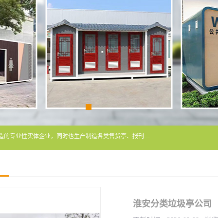
常州润隆环保科技有限公司是长期从事各类生态移动公厕制造的专业性实体企业，同时也生产制造各类售货亭、报刊亭、警卫亭等，我公司将尽全力为各用户在设计、制造、服务上提供快捷满意的全程服务，本公司愿与各用户携手共创辉煌业绩。主要产品：移动厕所;、生态厕所、 环保厕所、 流动厕所、商亭、岗亭、活动板房、移动厕所租赁等；
淮安分类垃圾亭公司