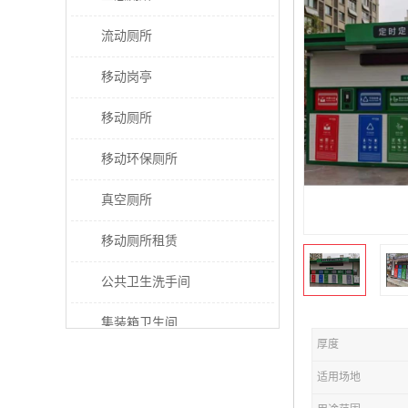
流动厕所
移动岗亭
移动厕所
移动环保厕所
真空厕所
移动厕所租赁
公共卫生洗手间
集装箱卫生间
厚度
太阳能厕所
适用场地
垃圾分类房