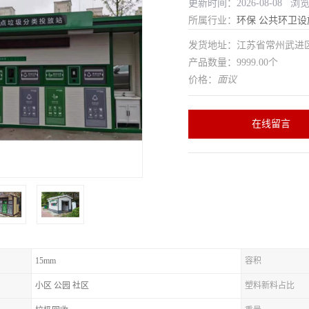
更新时间：2026-08-08 浏
所属行业：
环保
公共环卫设
发货地址：江苏省常州武
产品数量：9999.00个
价格：
面议
在线留言
15mm
容积
小区 公园 社区
塑料新料占比