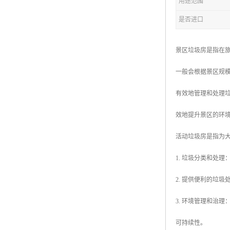
用途范围
是否进口
拖车厕所
防腐木厕所
景区垃圾房是指在
岗亭
一般会根据景区规
有效地管理和处理
效地提升景区的环
活动垃圾房是指为
1. 垃圾分类和处
2. 提供便利的垃
3. 环境管理和治
可持续性。