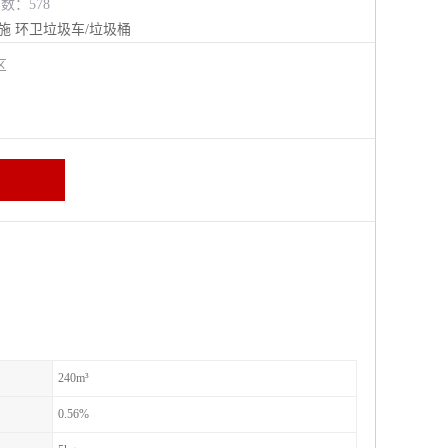
览数：578
施
环卫垃圾车/垃圾桶
进区
240m³
0.56%