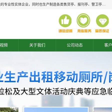
常州润隆环保科技有限公司是长期从事各类生态移动公厕制造的专业性实体企业，同时也生产制造各类售货亭、报刊亭、警卫亭等，我公司将尽全力为各用户在设计、制造、服务上提供快捷满意的全程服务，本公司愿与各用户携手共创辉煌业绩。主要产品：移动厕所;、生态厕所、 环保厕所、 流动厕所、商亭、岗亭、活动板房、移动厕所租赁等；
视频
关于我们
公司动态
客