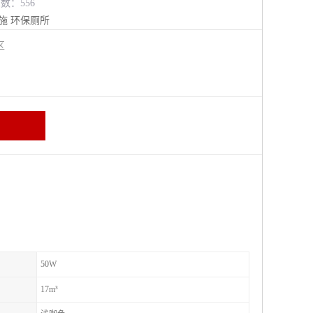
览数：556
施
环保厕所
进区
50W
17m³