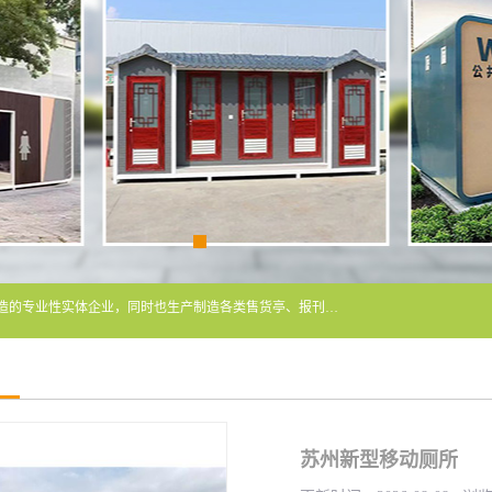
常州润隆环保科技有限公司是长期从事各类生态移动公厕制造的专业性实体企业，同时也生产制造各类售货亭、报刊亭、警卫亭等，我公司将尽全力为各用户在设计、制造、服务上提供快捷满意的全程服务，本公司愿与各用户携手共创辉煌业绩。主要产品：移动厕所;、生态厕所、 环保厕所、 流动厕所、商亭、岗亭、活动板房、移动厕所租赁等；
苏州新型移动厕所