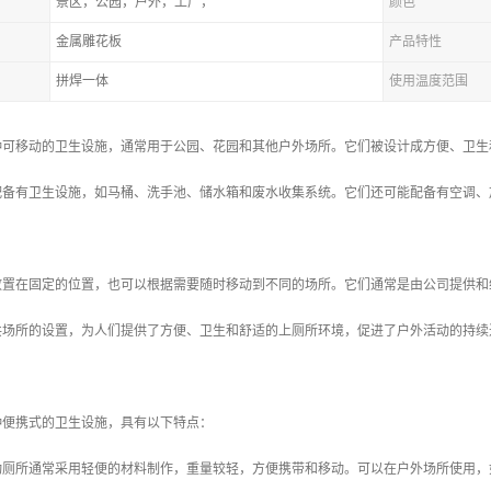
景区，公园，户外，工厂，
颜色
金属雕花板
产品特性
拼焊一体
使用温度范围
种可移动的卫生设施，通常用于公园、花园和其他户外场所。它们被设计成方便、卫生
配备有卫生设施，如马桶、洗手池、储水箱和废水收集系统。它们还可能配备有空调、
放置在固定的位置，也可以根据需要随时移动到不同的场所。它们通常是由公司提供和
共场所的设置，为人们提供了方便、卫生和舒适的上厕所环境，促进了户外活动的持续
种便携式的卫生设施，具有以下特点：
移动厕所通常采用轻便的材料制作，重量较轻，方便携带和移动。可以在户外场所使用