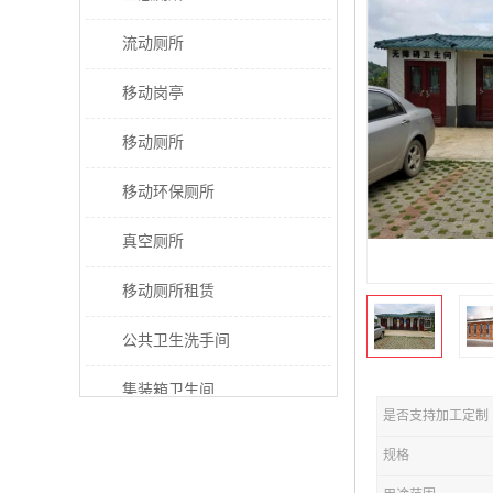
流动厕所
移动岗亭
移动厕所
移动环保厕所
真空厕所
移动厕所租赁
公共卫生洗手间
集装箱卫生间
是否支持加工定制
太阳能厕所
规格
垃圾分类房