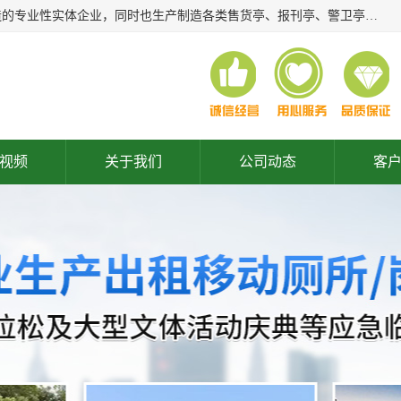
常州润隆环保科技有限公司是长期从事各类生态移动公厕制造的专业性实体企业，同时也生产制造各类售货亭、报刊亭、警卫亭等，我公司将尽全力为各用户在设计、制造、服务上提供快捷满意的全程服务，本公司愿与各用户携手共创辉煌业绩。主要产品：移动厕所;、生态厕所、 环保厕所、 流动厕所、商亭、岗亭、活动板房、移动厕所租赁等；
视频
关于我们
公司动态
客