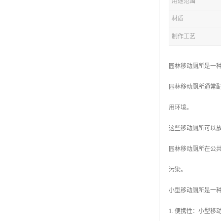
用途范围
材质
拖车厕所
制作工艺
防腐木厕所
岗亭
园林移动厕所是一
园林移动厕所通常
用环境。
这些移动厕所可以
园林移动厕所在公
污染。
小型移动厕所是一
1. 便携性：小型