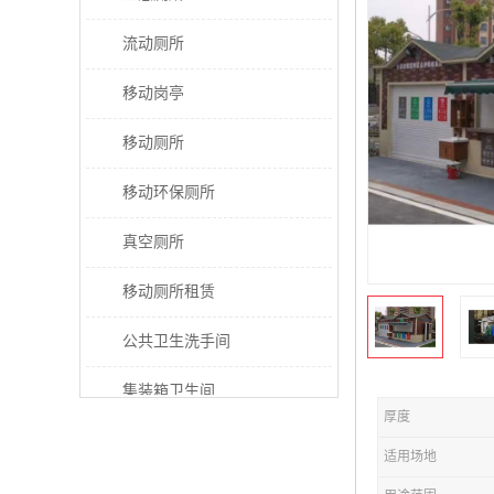
流动厕所
移动岗亭
移动厕所
移动环保厕所
真空厕所
移动厕所租赁
公共卫生洗手间
集装箱卫生间
厚度
太阳能厕所
适用场地
垃圾分类房