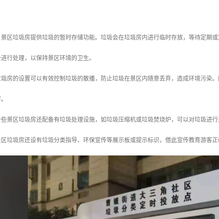
理：景区垃圾房提供垃圾的暂时存储功能。垃圾会在垃圾房内进行临时存放，等待定期
去进行处理，以保持景区环境的卫生。
区垃圾房的设置可以有效控制垃圾的散播，防止垃圾在景区内随意丢弃，造成环境污染
害。
：一些景区垃圾房还配备有垃圾处理设施，如垃圾压缩机或垃圾焚烧炉，可以对垃圾进
些景区垃圾房还设有垃圾分类指导、环保宣传等展示板或提示标识，借此宣传教育游客