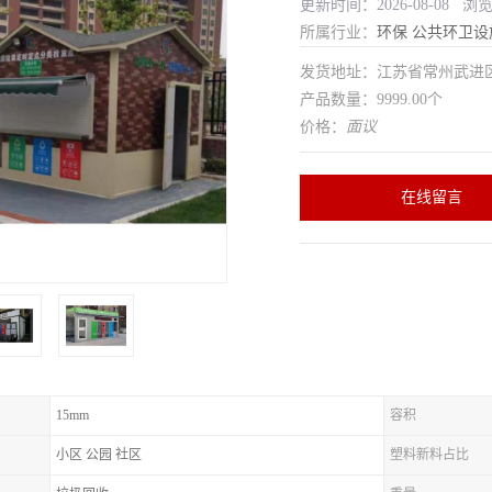
更新时间：2026-08-08 浏
所属行业：
环保
公共环卫设
发货地址：江苏省常州武
产品数量：9999.00个
价格：
面议
在线留言
15mm
容积
小区 公园 社区
塑料新料占比