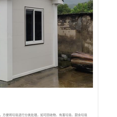
器，方便将垃圾进行分类处理，如可回收物、有害垃圾、厨余垃圾