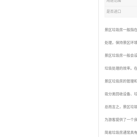
用途范围
是否进口
拖车厕所
防腐木厕所
景区垃圾房一般指
岗亭
处理，保持景区环
景区垃圾房一般会
垃圾处理的效率。
景区垃圾房的管理
圾分类回收设备、
总而言之，景区垃
为游客提供了一个
简易垃圾房通常具