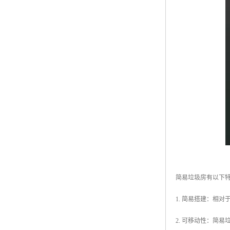
简易垃圾房有以下
1. 简易搭建：相
2. 可移动性：简