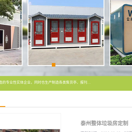
常州润隆环保科技有限公司是长期从事各类生态移动公厕制造的专业性实体企业，同时也生产制造各类售货亭、报刊亭、警卫亭等，我公司将尽全力为各用户在设计、制造、服务上提供快捷满意的全程服务，本公司愿与各用户携手共创辉煌业绩。主要产品：移动厕所;、生态厕所、 环保厕所、 流动厕所、商亭、岗亭、活动板房、移动厕所租赁等；
泰州整体垃圾房定制