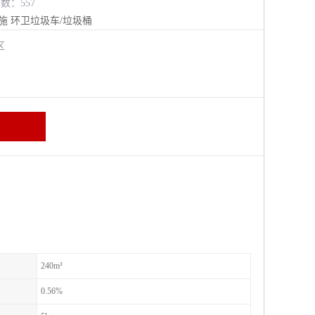
览数：557
施
环卫垃圾车/垃圾桶
进区
240m³
0.56%