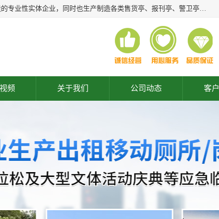
常州润隆环保科技有限公司是长期从事各类生态移动公厕制造的专业性实体企业，同时也生产制造各类售货亭、报刊亭、警卫亭等，我公司将尽全力为各用户在设计、制造、服务上提供快捷满意的全程服务，本公司愿与各用户携手共创辉煌业绩。主要产品：移动厕所;、生态厕所、 环保厕所、 流动厕所、商亭、岗亭、活动板房、移动厕所租赁等；
视频
关于我们
公司动态
客