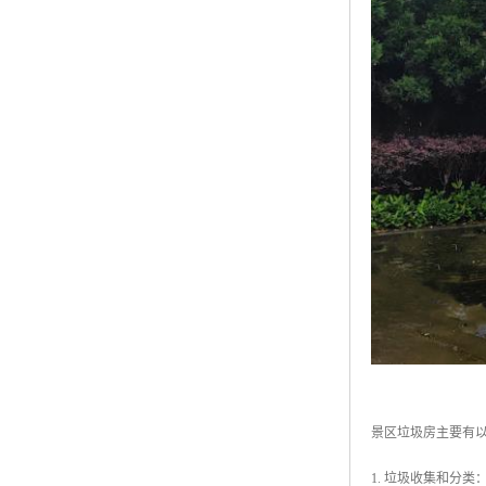
景区垃圾房主要有
1. 垃圾收集和分