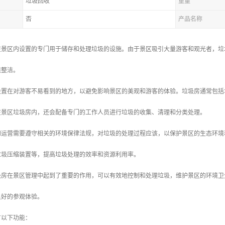
垃圾回收
重量
否
产品名称
在景区内设置的专门用于储存和处理垃圾的设施。由于景区吸引大量游客和观光者，垃
境整洁。
设置在对游客不易看到的地方，以避免影响景区的美观和游客的体验。垃圾房通常包括
在景区垃圾房内，还会配备专门的工作人员进行垃圾的收集、清理和分类处理。
和运营需要遵守相关的环境保律法规，对垃圾的处理过程应该，以保护景区的生态环境
垃圾压缩装置等，提高垃圾处理的效率和资源利用率。
圾房在景区管理中起到了重要的作用，可以有效地控制和处理垃圾，维护景区的环境卫
良好的参观体验。
有以下功能：