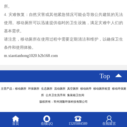
所。
4. 灾难恢复：自然灾害或其他紧急情况可能会导致公共建筑的无法
使用。移动厕所可以迅速提供临时的卫生设施，满足灾难中人们的
基本需求。
请注意，移动厕所在使用过程中需要定期清洁和维护，以确保卫生
条件和使用体验。
m.xiaotianhong1020.b2b168.com
Top
主营产品：移动厕所 环保厕所 生态厕所 流动厕所 真空厕所 移动岗亭 移动厕所租赁 移动环保厕
所 公共卫生洗手间 集装箱卫生间
版权所有：常州润隆环保科技有限公司
首页
在线QQ
15295084589
在线留言